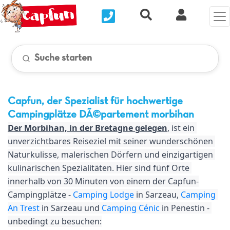
Nous contacter
Recherche rapide
Clix Kund
Suche starten
Capfun, der Spezialist für hochwertige
Campingplätze
DÃ©partement morbihan
Der Morbihan, in der Bretagne gelegen
, ist ein 
unverzichtbares Reiseziel mit seiner wunderschönen 
Naturkulisse, malerischen Dörfern und einzigartigen 
kulinarischen Spezialitäten. Hier sind fünf Orte 
innerhalb von 30 Minuten von einem der Capfun-
Campingplätze - 
Camping Lodge
 in Sarzeau, 
Camping 
An Trest
 in Sarzeau und 
Camping Cénic
 in Penestin - 
unbedingt zu besuchen: