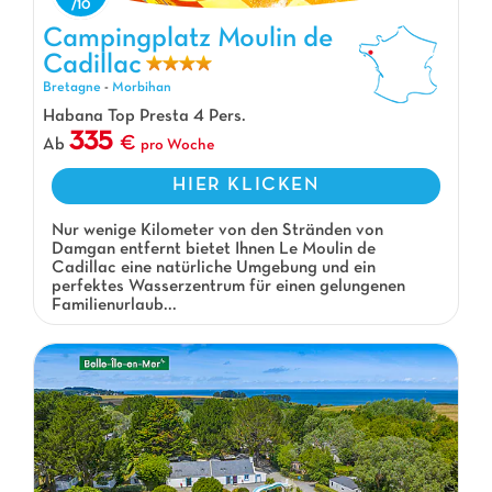
Campingplatz Moulin de Cadillac, Campingplatz Bretagne
Campingplatz Moulin de
Cadillac
Bretagne
-
Morbihan
Habana Top Presta 4 Pers.
335
Ab
pro Woche
HIER KLICKEN
Nur wenige Kilometer von den Stränden von
Damgan entfernt bietet Ihnen Le Moulin de
Cadillac eine natürliche Umgebung und ein
perfektes Wasserzentrum für einen gelungenen
Familienurlaub...