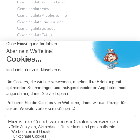
Campingplatz Pont du Gard
Campingplatz Vias
Campingplatz Argeles sur mer
Campingplatz Jard sur mer
Campingplatz Sarzeau
Campingplatz Fréjus
Campingplätze in Camargue
Campingplätze in der CÃ©vÃ¨nnes
OK
Copyright Capfun 2026 ©
Camping-Pass
Schnäppchenpreise
Impressum
Cookie-Einstellungen
Allgemeine Geschäftsbedingungen und Datenschutz
Sitemap
Powered by ICS