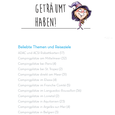
#All in
Beliebte Themen und Reiseziele
ADAC und ACSI Rabattkarten (17)
Campingplätze am Mittelmeer (32)
Campingplätze bei Paris (4)
Campingplätze bei St. Tropez (2)
Campingplätze direkt am Meer (31)
Campingplätze im Elsass (4)
Campingplätze im Franche Comté (5)
Campingplätze im Languedoc-Roussillon (36)
Campingplätze im Loiretal (2)
Campingplätze in Aquitanien (23)
Campingplätze in Argelès-sur-Mer (4)
Campingplätze in Belgien (3)