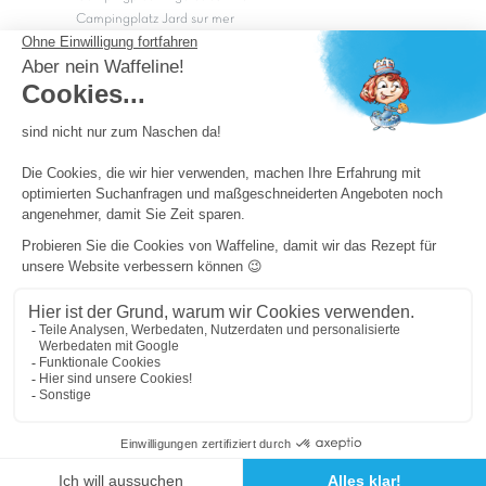
Campingplatz Jard sur mer
Campingplatz Sarzeau
Campingplatz Fréjus
Campingplätze in Camargue
Campingplätze in der CÃ©vÃ¨nnes
OK
Copyright Capfun 2026 ©
Camping-Pass
Schnäppchenpreise
Impressum
Cookie-Einstellungen
Allgemeine Geschäftsbedingungen und Datenschutz
Sitemap
Powered by ICS
Cookie-Einstellungen ändern